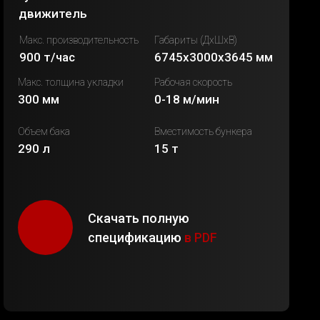
движитель
Макс. производительность
Габариты (ДхШхВ)
900 т/час
6745х3000х3645 мм
Макс. толщина укладки
Рабочая скорость
300 мм
0-18 м/мин
Объем бака
Вместимость бункера
290 л
15 т
Скачать полную
спецификацию
в
PDF