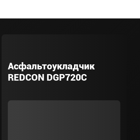
Асфальтоукладчик
REDCON DGP720C