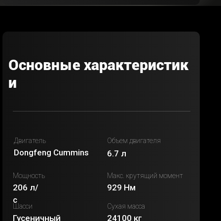
Основные характеристик
и
Двигатель
Объем двигателя
Dongfeng Cummins
6.7 л
Мощность
Макс. крутящий момент
206 л/
929 Нм
с
Шасси
Сухая масса
Гусеничный
24100 кг